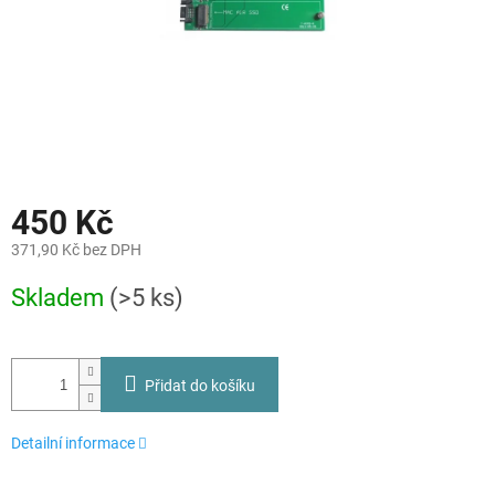
450 Kč
371,90 Kč bez DPH
Měrná
Skladem
(>5 ks)
cena:
Přidat do košíku
Detailní informace