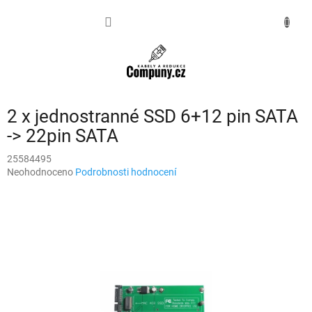
Přejít
na
NÁKUPNÍ
obsah
KOŠÍK
2 x jednostranné SSD 6+12 pin SATA
-> 22pin SATA
25584495
Průměrné
Neohodnoceno
Podrobnosti hodnocení
hodnocení
produktu
je
0,0
z
5
hvězdiček.