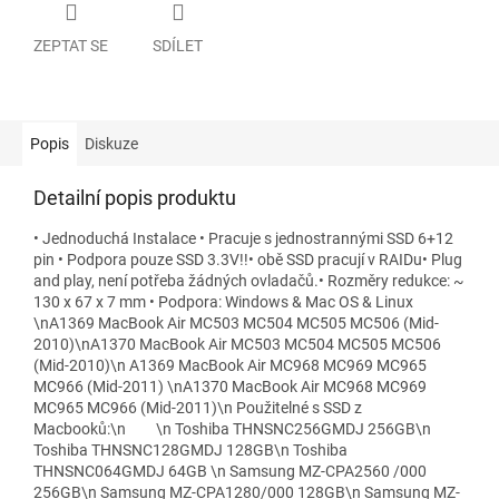
ZEPTAT SE
SDÍLET
Popis
Diskuze
Detailní popis produktu
• Jednoduchá Instalace • Pracuje s jednostrannými SSD 6+12
pin • Podpora pouze SSD 3.3V!!• obě SSD pracují v RAIDu• Plug
and play, není potřeba žádných ovladačů.• Rozměry redukce: ~
130 x 67 x 7 mm • Podpora: Windows & Mac OS & Linux
\nA1369 MacBook Air MC503 MC504 MC505 MC506 (Mid-
2010)\nA1370 MacBook Air MC503 MC504 MC505 MC506
(Mid-2010)\n A1369 MacBook Air MC968 MC969 MC965
MC966 (Mid-2011) \nA1370 MacBook Air MC968 MC969
MC965 MC966 (Mid-2011)\n Použitelné s SSD z
Macbooků:\n \n Toshiba THNSNC256GMDJ 256GB\n
Toshiba THNSNC128GMDJ 128GB\n Toshiba
THNSNC064GMDJ 64GB \n Samsung MZ-CPA2560 /000
256GB\n Samsung MZ-CPA1280/000 128GB\n Samsung MZ-