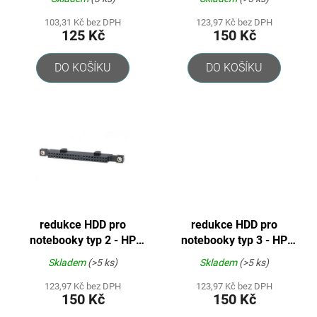
Fujitsu atd.
t
103,31 Kč bez DPH
123,97 Kč bez DPH
ů
125 Kč
150 Kč
DO KOŠÍKU
DO KOŠÍKU
redukce HDD pro
redukce HDD pro
notebooky typ 2 - HP
notebooky typ 3 - HP
Compaq
Compaq, Dell, Toshiba,
Skladem
(>5 ks)
Skladem
(>5 ks)
Gateway atd.
123,97 Kč bez DPH
123,97 Kč bez DPH
150 Kč
150 Kč