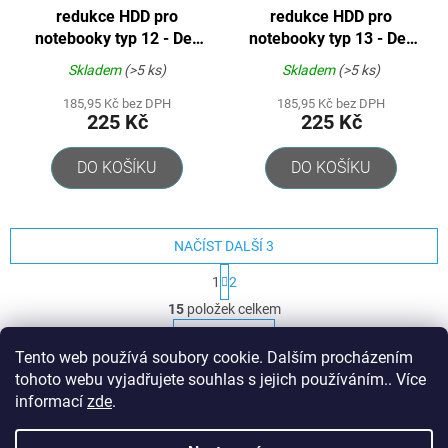
redukce HDD pro
redukce HDD pro
notebooky typ 12 - Dell
notebooky typ 13 - Dell
Latitude serie
Latitude serie E5xxx
Skladem
(>5 ks)
Skladem
(>5 ks)
E6xxx/VL81/R2-R5 ...
185,95 Kč bez DPH
185,95 Kč bez DPH
225 Kč
225 Kč
DO KOŠÍKU
DO KOŠÍKU
NAČÍST DALŠÍ 3
S
1
2
t
O
r
15
položek celkem
v
á
l
NAHORU
n
á
k
Tento web používá soubory cookie. Dalším procházením
o
d
tohoto webu vyjadřujete souhlas s jejich používáním.. Více
v
Z
a
informací
zde
.
á
c
á
n
í
Nakódovalo
Remedio Digital
|
p
í