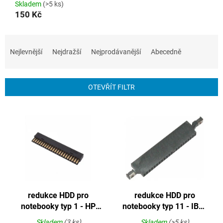
Skladem
(>5 ks)
150 Kč
Ř
a
Nejlevnější
Nejdražší
Nejprodávanější
Abecedně
z
e
n
OTEVŘÍT FILTR
í
p
V
r
ý
o
p
d
i
u
s
k
p
t
r
ů
o
redukce HDD pro
redukce HDD pro
d
notebooky typ 1 - HP,
notebooky typ 11 - IBM,
u
Dell, Acer, Siemens-
Dell
k
Skladem
(3 ks)
Skladem
(>5 ks)