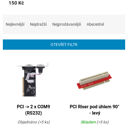
150 Kč
Ř
a
Nejlevnější
Nejdražší
Nejprodávanější
Abecedně
z
e
n
OTEVŘÍT FILTR
í
p
V
r
ý
o
p
d
i
u
s
k
p
t
r
ů
o
PCI -> 2 x COM9
PCI Riser pod úhlem 90°
d
(RS232)
- levý
u
k
Objednáno
(>5 ks)
Skladem
(>5 ks)
t