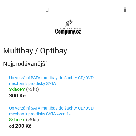
Přejít
na
NÁKUPNÍ
obsah
KOŠÍK
Multibay / Optibay
Nejprodávanější
Univerzální PATA multibay do šachty CD/DVD
mechanik pro disky SATA
Skladem
(>5 ks)
300 Kč
Univerzální SATA multibay do šachty CD/DVD
mechanik pro disky SATA »ver. 1«
Skladem
(>5 ks)
200 Kč
od