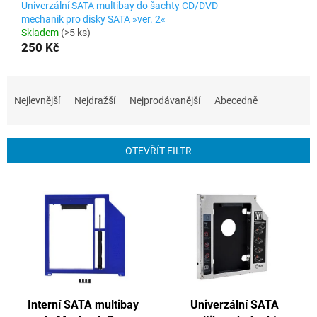
Univerzální SATA multibay do šachty CD/DVD
mechanik pro disky SATA »ver. 2«
Skladem
(>5 ks)
250 Kč
Ř
a
Nejlevnější
Nejdražší
Nejprodávanější
Abecedně
z
e
n
OTEVŘÍT FILTR
í
p
V
r
ý
o
p
d
i
u
s
k
p
t
r
ů
o
Interní SATA multibay
Univerzální SATA
d