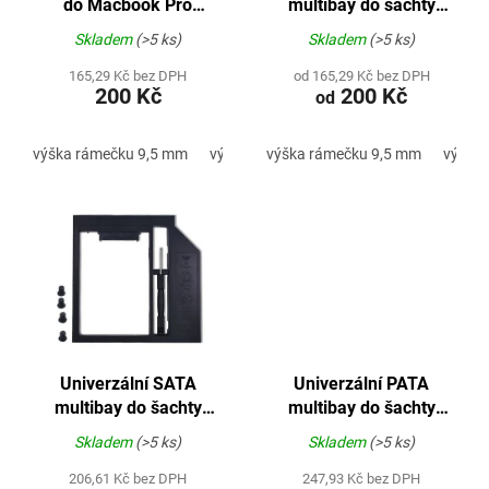
do Macbook Pro
multibay do šachty
u
Unibody 13/15/17" pro
CD/DVD mechanik pro
k
Skladem
(>5 ks)
Skladem
(>5 ks)
disky SATA
disky SATA »ver. 1«
t
165,29 Kč bez DPH
od 165,29 Kč bez DPH
ů
200 Kč
200 Kč
od
výška rámečku 9,5 mm
výška rámečku 12,7 mm
výška rámečku 9,5 mm
výška
Univerzální SATA
Univerzální PATA
multibay do šachty
multibay do šachty
CD/DVD mechanik pro
CD/DVD mechanik pro
Skladem
(>5 ks)
Skladem
(>5 ks)
disky SATA »ver. 2«
disky SATA
206,61 Kč bez DPH
247,93 Kč bez DPH