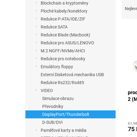
a
Ř
Blockchain a kryptoměny
n
a
Nejlev
Ploché kabely/konektory
e
z
Redukce P-ATA/IDE/ZIF
l
e
V
n
Redukce SATA
ý
í
Redukce Blade (Macbook)
p
p
Redukce pro ASUS/LENOVO
i
r
M.2 NGFF/NVMe/AHCI
s
o
Redukce pro notebooky
p
d
Emulátory floppy
r
u
o
k
Externí Disketová mechanika USB
d
t
Redukce Rs232/Rs485
u
ů
VIDEO
pro
k
Simulace obrazu
2 (M
t
Převodníky
ů
DisplayPort/Thunderbolt
D-SUB/DVI
61,9
75 
Paměťové karty a média