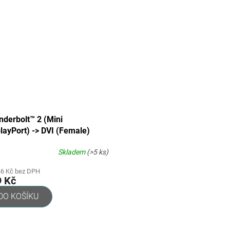
nderbolt™ 2 (Mini
layPort) -> DVI (Female)
Skladem
(>5 ks)
46 Kč bez DPH
9 Kč
DO KOŠÍKU