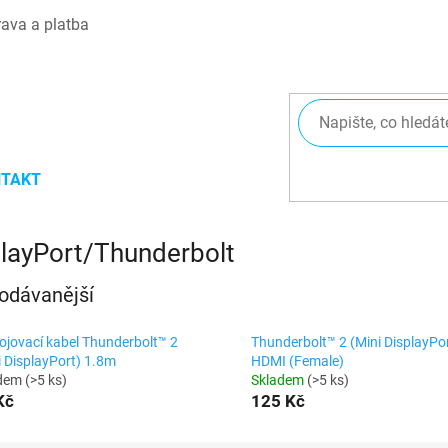
ava a platba
TAKT
layPort/Thunderbolt
odávanější
ojovací kabel Thunderbolt™ 2
Thunderbolt™ 2 (Mini DisplayPor
i DisplayPort) 1.8m
HDMI (Female)
adem
(>5 ks)
Skladem
(>5 ks)
Kč
125 Kč