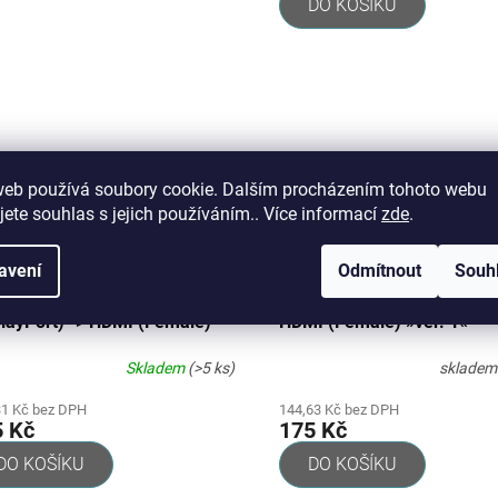
DO KOŠÍKU
web používá soubory cookie. Dalším procházením tohoto webu
jete souhlas s jejich používáním.. Více informací
zde
.
avení
Odmítnout
Souh
nderbolt™ 2 (Mini
20pinový DisplayPort (Male
playPort) -> HDMI (Female)
HDMI (Female) »ver. 1«
Skladem
(>5 ks)
sklade
31 Kč bez DPH
144,63 Kč bez DPH
5 Kč
175 Kč
DO KOŠÍKU
DO KOŠÍKU