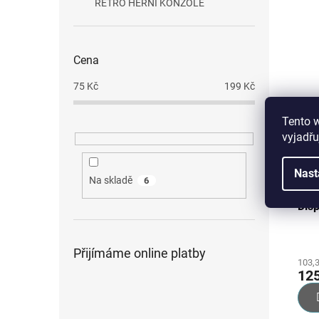
RETRO HERNÍ KONZOLE
Cena
75
Kč
199
Kč
Tento 
vyjadřu
Nast
Na skladě
6
Thu
Dis
Přijímáme online platby
103,
12