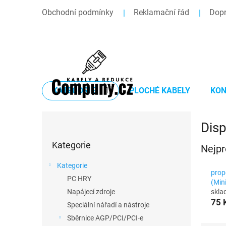
Přejít
Obchodní podmínky
Reklamační řád
Dopr
na
obsah
KATEGORIE
PLOCHÉ KABELY
KON
P
Disp
o
Přeskočit
s
Kategorie
kategorie
Nejpr
t
r
Kategorie
a
prop
PC HRY
n
(Min
skl
Napájecí zdroje
n
75 
í
Speciální nářadí a nástroje
p
Sběrnice AGP/PCI/PCI-e