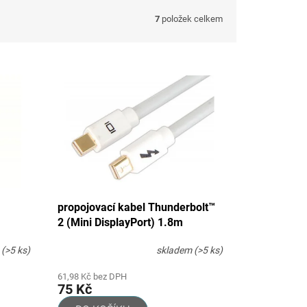
7
položek celkem
propojovací kabel Thunderbolt™
2 (Mini DisplayPort) 1.8m
o
(>5 ks)
skladem
(>5 ks)
61,98 Kč bez DPH
75 Kč