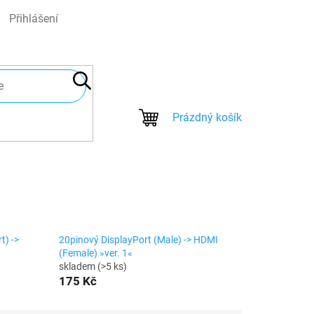
Přihlášení
NÁKUPNÍ
Prázdný košík
KOŠÍK
t) ->
20pinový DisplayPort (Male) -> HDMI
(Female) »ver. 1«
skladem
(>5 ks)
175 Kč