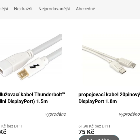
nější
Nejdražší
Nejprodávanější
Abecedně
dlužovací kabel Thunderbolt™
propojovací kabel 20pinový
ini DisplayPort) 1.5m
DisplayPort 1.8m
vyprodáno
vyprodán
8 Kč bez DPH
61,98 Kč bez DPH
Kč
75 Kč