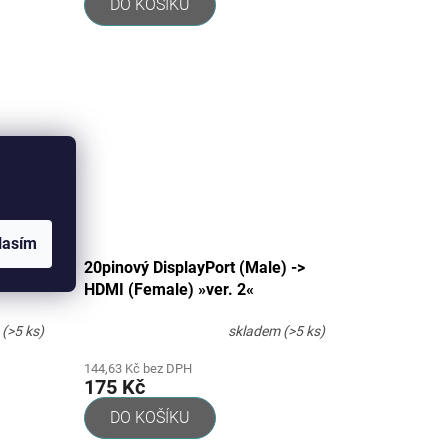
DO KOŠÍKU
lasím
) ->
20pinový DisplayPort (Male) ->
HDMI (Female) »ver. 2«
m
(>5 ks)
skladem
(>5 ks)
144,63 Kč bez DPH
175 Kč
DO KOŠÍKU