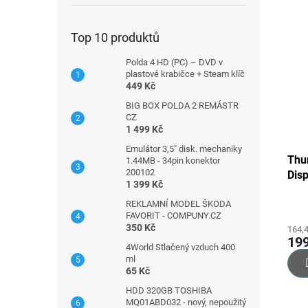
Top 10 produktů
Polda 4 HD (PC) – DVD v
plastové krabičce + Steam klíč
449 Kč
BIG BOX POLDA 2 REMÁSTR
CZ
1 499 Kč
Emulátor 3,5" disk. mechaniky
Thu
1.44MB - 34pin konektor
200102
Disp
1 399 Kč
REKLAMNÍ MODEL ŠKODA
FAVORIT - COMPUNY.CZ
350 Kč
164,
19
4World Stlačený vzduch 400
ml
65 Kč
HDD 320GB TOSHIBA
MQ01ABD032 - nový, nepoužitý