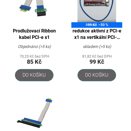
i
u
s
k
p
t
r
ů
o
199 Kč
–50 %
Prodlužovací Ribbon
redukce aktivní z PCI-e
d
kabel PCI-e x1
x1 na vertikální PCI-e
u
x16 - Black edition (4p
k
Objednáno
(>5 ks)
skladem
(>5 ks)
MOLEX/2 x 6p PCIe/ )
t
»ver. 4«
70,25 Kč bez DPH
81,82 Kč bez DPH
ů
85 Kč
99 Kč
DO KOŠÍKU
DO KOŠÍKU