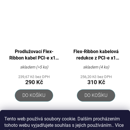
Prodlužovací Flex-
Flex-Ribbon kabelová
Ribbon kabel PCI-e x1 s
redukce z PCI-e x1
přídavným napájením
(Male) na PCI-e x16
skladem
(>5 ks)
skladem
(4 ks)
(Female) s přídavným
napájením
239,67 Kč bez DPH
256,20 Kč bez DPH
290 Kč
310 Kč
DO KOŠÍKU
DO KOŠÍKU
12
položek celkem
O
Tento web používá soubory cookie. Dalším procházením
v
tohoto webu vyjadřujete souhlas s jejich používáním.. Více
l
Z