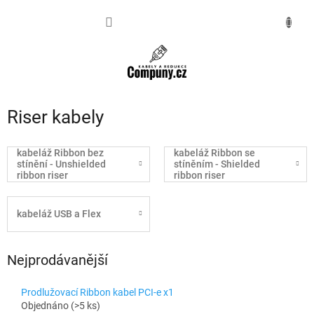
Přejít
na
NÁKUPNÍ
obsah
KOŠÍK
Riser kabely
kabeláž Ribbon bez
kabeláž Ribbon se
stínění - Unshielded
stíněním - Shielded
ribbon riser
ribbon riser
kabeláž USB a Flex
Nejprodávanější
Prodlužovací Ribbon kabel PCI-e x1
Objednáno
(>5 ks)