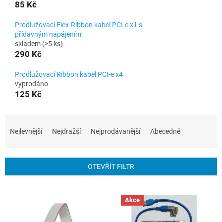
85 Kč
Prodlužovací Flex-Ribbon kabel PCI-e x1 s
přídavným napájením
skladem
(>5 ks)
290 Kč
Prodlužovací Ribbon kabel PCI-e x4
vyprodáno
125 Kč
Ř
a
Nejlevnější
Nejdražší
Nejprodávanější
Abecedně
z
e
n
OTEVŘÍT FILTR
í
p
V
r
ý
Akce
o
p
d