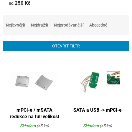
250 Kč
od
Ř
a
Nejlevnější
Nejdražší
Nejprodávanější
Abecedně
z
e
n
OTEVŘÍT FILTR
í
p
V
r
ý
o
p
d
i
u
s
k
p
t
r
ů
o
mPCI-e / mSATA
SATA a USB -> mPCI-e
d
redukce na full velikost
u
k
Skladem
(>5 ks)
Skladem
(>5 ks)
t