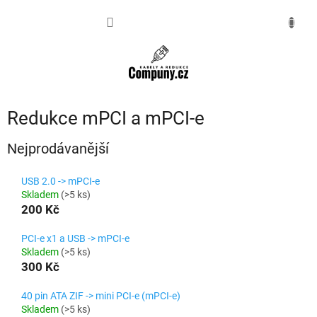
Přejít
na
NÁKUPNÍ
obsah
KOŠÍK
Redukce mPCI a mPCI-e
Nejprodávanější
USB 2.0 -> mPCI-e
Skladem
(>5 ks)
200 Kč
PCI-e x1 a USB -> mPCI-e
Skladem
(>5 ks)
300 Kč
40 pin ATA ZIF -> mini PCI-e (mPCI-e)
Skladem
(>5 ks)