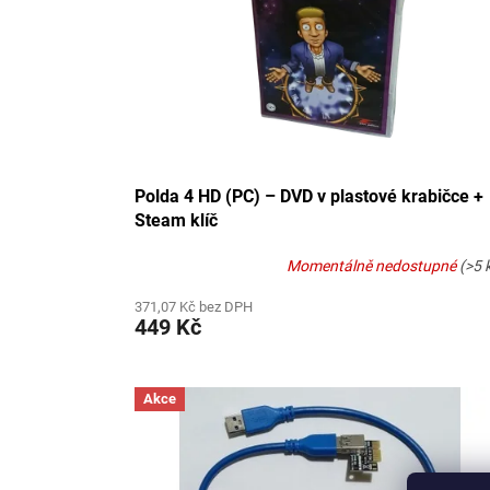
Polda 4 HD (PC) – DVD v plastové krabičce +
Steam klíč
Momentálně nedostupné
(>5 
371,07 Kč bez DPH
449 Kč
Akce