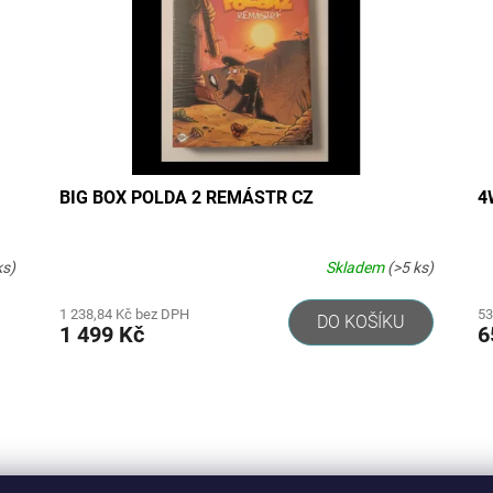
BIG BOX POLDA 2 REMÁSTR CZ
4
ks)
Skladem
(>5 ks)
1 238,84 Kč bez DPH
53
DO KOŠÍKU
1 499 Kč
6