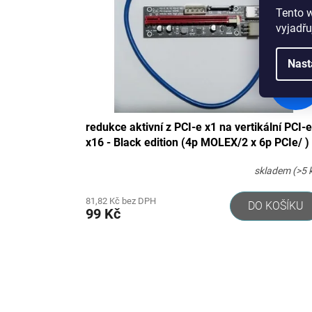
Tento 
vyjadřu
Nast
199 Kč
–50 %
redukce aktivní z PCI-e x1 na vertikální PCI-e
x16 - Black edition (4p MOLEX/2 x 6p PCIe/ )
»ver. 4«
skladem
(>5 
81,82 Kč bez DPH
DO KOŠÍKU
99 Kč