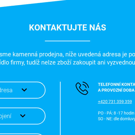
KONTAKTUJTE NÁS
sme kamenná prodejna, níže uvedená adresa je p
ídlo firmy, tudíž nelze zboží zakoupit ani vyzvednou
TELEFONNÍ KONT
dresa
A PROVOZNÍ DOBA
+420 731 359 359
PO - PÁ: 8 -17 hodin
ojení
SO - NE: dle domluv