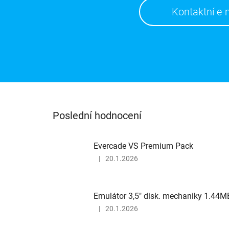
Kontaktní e-
Poslední hodnocení
Evercade VS Premium Pack
|
20.1.2026
Hodnocení
produktu
je
5
Emulátor 3,5" disk. mechaniky 1.44M
z
|
20.1.2026
5
Hodnocení
hvězdiček.
produktu