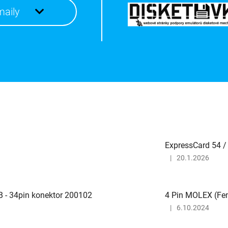
maily
ExpressCard 54 / 
|
20.1.2026
Hodnocení
produktu
je
5
B - 34pin konektor 200102
4 Pin MOLEX (Fem
z
|
6.10.2024
5
Hodnocení
hvězdiček.
produktu