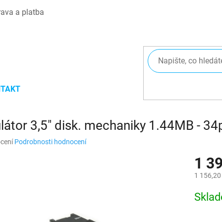
ava a platba
TAKT
átor 3,5" disk. mechaniky 1.44MB - 3
né
cení
Podrobnosti hodnocení
ní
1 3
u
1 156,20
Měrná
Skla
cena:
ek.