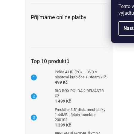
Tento 
vyjadřu
Přijímáme online platby
Nast
Top 10 produktů
Polda 4 HD (PC) – DVD v
plastové krabičce + Steam klíč
499 Kč
BIG BOX POLDA 2 REMÁSTR
CZ
1 499 Kč
Emulátor 3,5" disk. mechaniky
1.44MB - 34pin konektor
200102
1 399 Kč
REKLAMNÍ MODEL ŠKODA