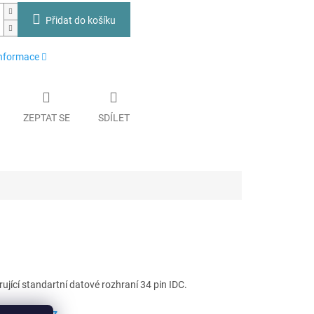
Přidat do košíku
informace
ZEPTAT SE
SDÍLET
rující standartní datové rozhraní 34 pin IDC.
č)compuny.cz