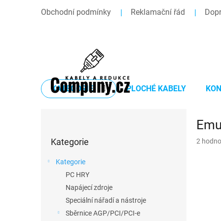
Přejít
Obchodní podmínky
Reklamační řád
Dopr
na
obsah
KATEGORIE
PLOCHÉ KABELY
KON
P
Emul
o
Přeskočit
s
Průměr
Kategorie
2 hodno
kategorie
t
hodnoce
r
produkt
Kategorie
a
je
PC HRY
n
5,0
z
Napájecí zdroje
n
5
í
Speciální nářadí a nástroje
hvězdič
p
Sběrnice AGP/PCI/PCI-e