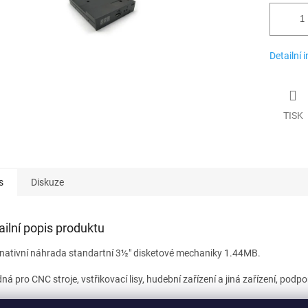
Detailní 
TISK
s
Diskuze
ailní popis produktu
rnativní náhrada standartní 3½" disketové mechaniky 1.44MB.
á pro CNC stroje, vstřikovací lisy, hudební zařízení a jiná zařízení, podpo
konzultaci a technickou podporu, nás kontaktujte na
emulatory(zaviná