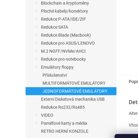
a
Blockchain a kryptoměny
n
Ploché kabely/konektory
e
Redukce P-ATA/IDE/ZIF
l
Redukce SATA
Redukce Blade (Macbook)
Redukce pro ASUS/LENOVO
M.2 NGFF/NVMe/AHCI
Redukce pro notebooky
Emulátory floppy
Příslušenství
Popi
MULTIFORMÁTOVÉ EMULÁTORY
JEDNOFORMÁTOVÉ EMULÁTORY
Externí Disketová mechanika USB
Det
Redukce Rs232/Rs485
Alte
VIDEO
Paměťové karty a média
Vhodn
RETRO HERNÍ KONZOLE
Pro 