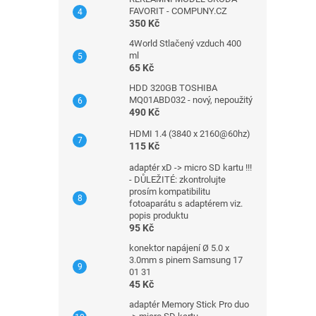
FAVORIT - COMPUNY.CZ
350 Kč
4World Stlačený vzduch 400
ml
65 Kč
HDD 320GB TOSHIBA
MQ01ABD032 - nový, nepoužitý
490 Kč
HDMI 1.4 (3840 x 2160@60hz)
115 Kč
adaptér xD -> micro SD kartu !!!
- DŮLEŽITÉ: zkontrolujte
prosím kompatibilitu
fotoaparátu s adaptérem viz.
popis produktu
95 Kč
konektor napájení Ø 5.0 x
3.0mm s pinem Samsung 17
01 31
45 Kč
adaptér Memory Stick Pro duo