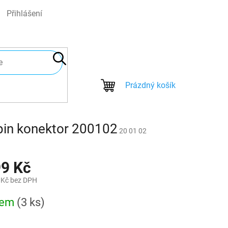
Přihlášení
NÁKUPNÍ
Prázdný košík
KOŠÍK
4pin konektor 200102
20 01 02
99 Kč
 Kč bez DPH
dem
(3 ks)