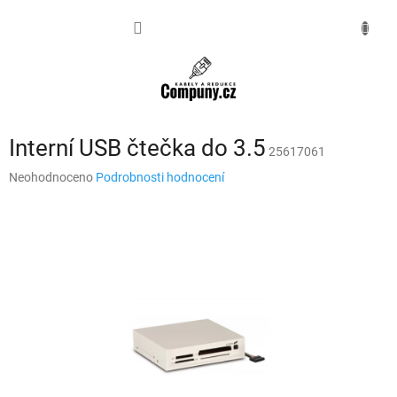
Přejít
na
NÁKUPNÍ
obsah
KOŠÍK
Interní USB čtečka do 3.5
25617061
Průměrné
Neohodnoceno
Podrobnosti hodnocení
hodnocení
produktu
je
0,0
z
5
hvězdiček.