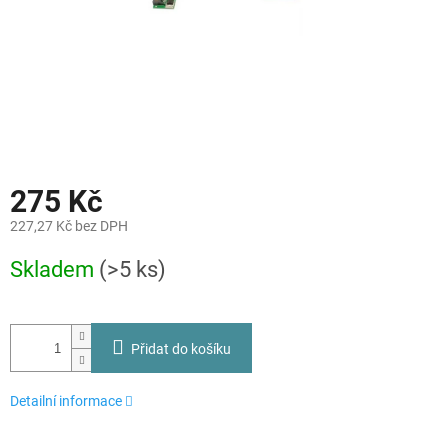
275 Kč
227,27 Kč bez DPH
Měrná
Skladem
(>5 ks)
cena:
Přidat do košíku
Detailní informace