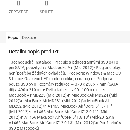
ZEPTAT SE
SDÍLET
Popis
Diskuze
Detailní popis produktu
• Jednoduchá Instalace • Pracuje s jednostrannými SSD 8+18
pin SATA, použitých v Macbooku Air (Mid-2012)• Plug and play,
není potřeba žádných ovladačů.• Podpora: Windows & Mac OS
& Linux• Osazeno LED diodou indikující napájení• Podpora
pouze SSD 5V!!• Rozměry redukce: ~ 370 x 250 x 7 mm (SATA
díl) a 490 x 210 mm• Délka kabelu: ~ 90 - 100 mm \n
MacBook Air MD223 (Mid-2012)\n MacBook Air MD224 (Mid-
2012)\n MacBook Air MD231 (Mid-2012)\n MacBook Air
MD232 (Mid-2012)\n A1465 MacBook Air "Core i5" 1.7 11"
(Mid-2012)\n A1465 MacBook Air "Core i7" 2.0 11" (Mid-
2012)\n A1466 MacBook Air "Core i5" 1.8 13" (Mid-2012)\n
A1466 MacBook Air "Core i7" 2.0 13" (Mid-2012)\n Použitelné s
SSD z Macbooků