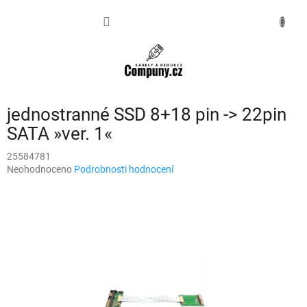
Přejít
na
NÁKUPNÍ
obsah
KOŠÍK
jednostranné SSD 8+18 pin -> 22pin
SATA »ver. 1«
25584781
Průměrné
Neohodnoceno
Podrobnosti hodnocení
hodnocení
produktu
je
0,0
z
5
hvězdiček.