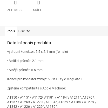
ZEPTAT SE
SDÍLET
Popis
Diskuze
Detailní popis produktu
výstupní konektor: 5.5 x 2.1 mm (female)
• Vnitřní průměr: 2.1 mm
• Vnější průměr: 5.5 mm
Konec pro konektor zdroje: 5 Pin L Style MagSafe 1
Zjištěná kompatibilita s Apple Macbook:
A1150 \ A1151\ A1172\ A1181 \ A1184 \ A1211 \ A1370 \
A1237 \ A1269 \ A1270 \ A1304 \ A1369 \ A1185 \ A1278 \
A1342 \ A1226 \ A1229 \ A1189 \