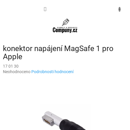
Přejít
na
NÁKUPNÍ
obsah
KOŠÍK
konektor napájení MagSafe 1 pro
Apple
17 01 30
Průměrné
Neohodnoceno
Podrobnosti hodnocení
hodnocení
produktu
je
0,0
z
5
hvězdiček.