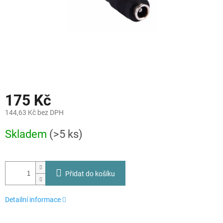
175 Kč
144,63 Kč bez DPH
Měrná
Skladem
(>5 ks)
cena:
Přidat do košíku
Detailní informace