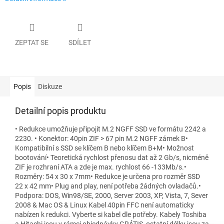
ZEPTAT SE
SDÍLET
Popis
Diskuze
Detailní popis produktu
• Redukce umožňuje připojit M.2 NGFF SSD ve formátu 2242 a
2230. • Konektor: 40pin ZIF > 67 pin M.2 NGFF zámek B•
Kompatibilní s SSD se klíčem B nebo klíčem B+M• Možnost
bootování• Teoretická rychlost přenosu dat až 2 Gb/s, nicméně
ZIF je rozhraní ATA a zde je max. rychlost 66 -133Mb/s.•
Rozměry: 54 x 30 x 7mm• Redukce je určena pro rozměr SSD
22 x 42 mm• Plug and play, není potřeba žádných ovladačů.•
Podpora: DOS, Win98/SE, 2000, Server 2003, XP, Vista, 7, Sever
2008 & Mac OS & Linux Kabel 40pin FFC není automaticky
nabízen k redukci. Vyberte si kabel dle potřeby. Kabely Toshiba
a Hitachi jsou v rámci objednávky GRÁTIS, ostatní délky jsou za