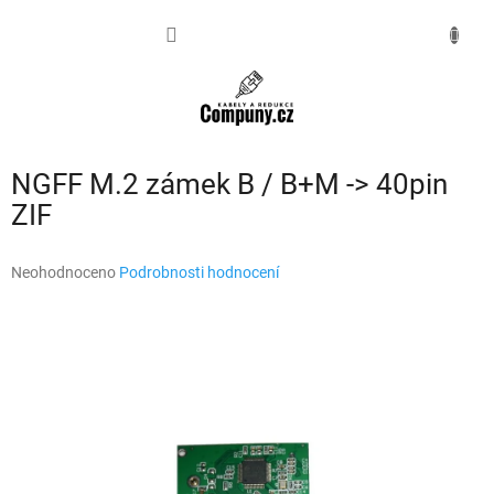
Přejít
na
NÁKUPNÍ
obsah
KOŠÍK
NGFF M.2 zámek B / B+M -> 40pin
ZIF
Průměrné
Neohodnoceno
Podrobnosti hodnocení
hodnocení
produktu
je
0,0
z
5
hvězdiček.