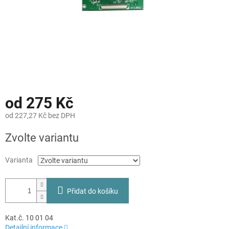
od
275 Kč
od
227,27 Kč
bez DPH
Měrná
Zvolte variantu
cena:
Varianta
Přidat do košíku
Kat.č. 10 01 04
Detailní informace