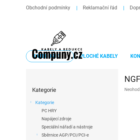
Přejít
Obchodní podmínky
Reklamační řád
Dopr
na
obsah
KATEGORIE
PLOCHÉ KABELY
KON
P
NGF
o
Přeskočit
s
Průměr
Kategorie
Neohod
kategorie
t
hodnoce
r
produkt
Kategorie
a
je
PC HRY
n
0,0
z
Napájecí zdroje
n
5
í
Speciální nářadí a nástroje
hvězdič
p
Sběrnice AGP/PCI/PCI-e