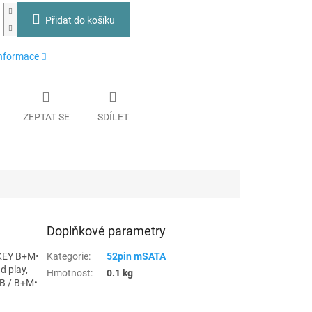
Přidat do košíku
informace
ZEPTAT SE
SDÍLET
Doplňkové parametry
 KEY B+M•
Kategorie
:
52pin mSATA
d play,
Hmotnost
:
0.1 kg
 B / B+M•