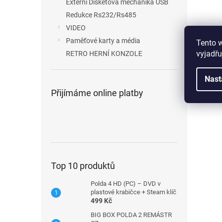
Externí Disketová mechanika USB
Redukce Rs232/Rs485
VIDEO
Paměťové karty a média
Tento 
vyjadřu
RETRO HERNÍ KONZOLE
Nast
Přijímáme online platby
Top 10 produktů
Polda 4 HD (PC) – DVD v
plastové krabičce + Steam klíč
499 Kč
BIG BOX POLDA 2 REMÁSTR