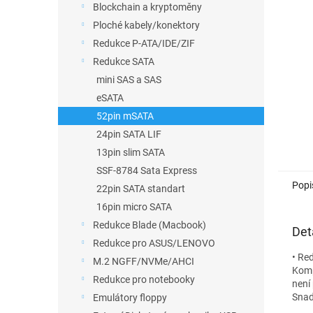
a
Blockchain a kryptoměny
n
Ploché kabely/konektory
e
Redukce P-ATA/IDE/ZIF
l
Redukce SATA
mini SAS a SAS
eSATA
52pin mSATA
24pin SATA LIF
13pin slim SATA
SSF-8784 Sata Express
Popi
22pin SATA standart
16pin micro SATA
Redukce Blade (Macbook)
Det
Redukce pro ASUS/LENOVO
• Re
M.2 NGFF/NVMe/AHCI
Komp
Redukce pro notebooky
není
Snad
Emulátory floppy