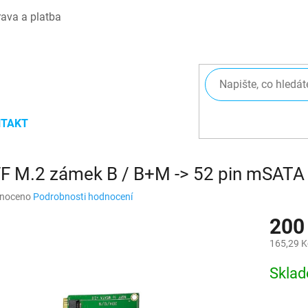
ava a platba
TAKT
F M.2 zámek B / B+M -> 52 pin mSATA
né
noceno
Podrobnosti hodnocení
ní
200
u
165,29 K
Měrná
Skla
cena:
ek.