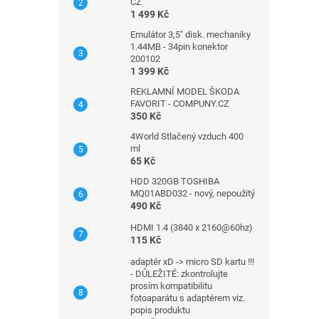
CZ
1 499 Kč
Emulátor 3,5" disk. mechaniky
1.44MB - 34pin konektor
200102
1 399 Kč
REKLAMNÍ MODEL ŠKODA
FAVORIT - COMPUNY.CZ
350 Kč
4World Stlačený vzduch 400
ml
65 Kč
HDD 320GB TOSHIBA
MQ01ABD032 - nový, nepoužitý
490 Kč
HDMI 1.4 (3840 x 2160@60hz)
115 Kč
adaptér xD -> micro SD kartu !!!
- DŮLEŽITÉ: zkontrolujte
prosím kompatibilitu
fotoaparátu s adaptérem viz.
popis produktu