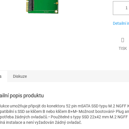
Detailní 
TISK
s
Diskuze
ailní popis produktu
dukce umožňuje připojit do konektoru 52 pin mSATA SSD typu M.2 NGFF
atibilní s SSD se klíčem B nebo klíčem B+M• Možnost bootování• Plug an
 potřeba žádných ovladačů.• Použitelné s typy SSD 22x42 mm M.2 NGFF
ná instalace a není vyžadován žádný ovladač.