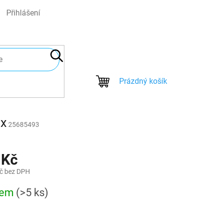
Přihlášení
NÁKUPNÍ
Prázdný košík
KOŠÍK
 x
25685493
 Kč
č bez DPH
dem
(>5 ks)