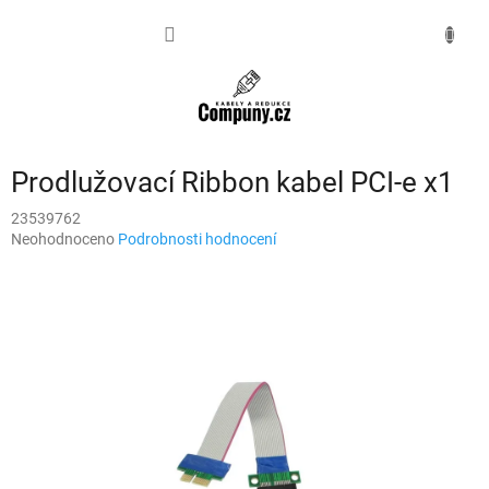
Přejít
na
NÁKUPNÍ
obsah
KOŠÍK
Prodlužovací Ribbon kabel PCI-e x1
23539762
Průměrné
Neohodnoceno
Podrobnosti hodnocení
hodnocení
produktu
je
0,0
z
5
hvězdiček.