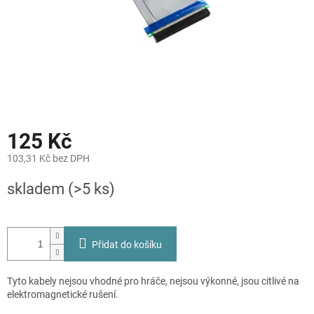
125 Kč
103,31 Kč bez DPH
Měrná
skladem
(>5 ks)
cena:
Přidat do košíku
Tyto kabely nejsou vhodné pro hráče, nejsou výkonné, jsou citlivé na
elektromagnetické rušení.