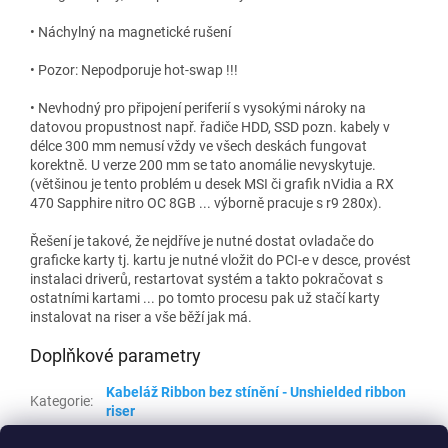
• Náchylný na magnetické rušení
• Pozor: Nepodporuje hot-swap !!!
• Nevhodný pro připojení periferií s vysokými nároky na
datovou propustnost např. řadiče HDD, SSD pozn. kabely v
délce 300 mm nemusí vždy ve všech deskách fungovat
korektně. U verze 200 mm se tato anomálie nevyskytuje.
(většinou je tento problém u desek MSI či grafik nVidia a RX
470 Sapphire nitro OC 8GB ... výborně pracuje s r9 280x).
Řešení je takové, že nejdříve je nutné dostat ovladače do
graficke karty tj. kartu je nutné vložit do PCI-e v desce, provést
instalaci driverů, restartovat systém a takto pokračovat s
ostatními kartami ... po tomto procesu pak už stačí karty
instalovat na riser a vše běží jak má.
Doplňkové parametry
Kabeláž Ribbon bez stínění - Unshielded ribbon
Kategorie
:
riser
Hmotnost
:
0.1 kg