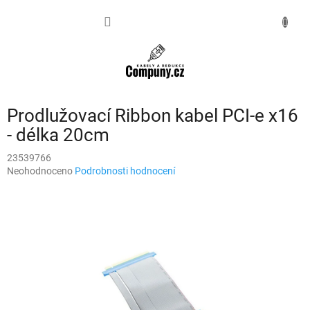
Přejít
na
NÁKUPNÍ
obsah
KOŠÍK
Prodlužovací Ribbon kabel PCI-e x16
- délka 20cm
23539766
Průměrné
Neohodnoceno
Podrobnosti hodnocení
hodnocení
produktu
je
0,0
z
5
hvězdiček.