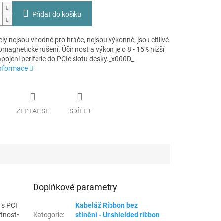
Přidat do košíku
ly nejsou vhodné pro hráče, nejsou výkonné, jsou citlivé
omagnetické rušení. Účinnost a výkon je o 8 - 15% nižší
apojení periferie do PCIe slotu desky._x000D_
informace
ZEPTAT SE
SDÍLET
Doplňkové parametry
 s PCI
Kabeláž Ribbon bez
otnost•
Kategorie
:
stínění - Unshielded ribbon