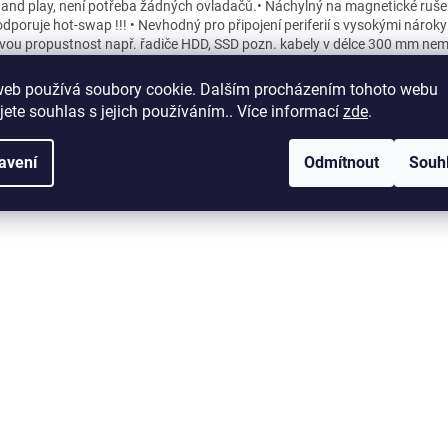
 and play, není potřeba žádných ovladačů.• Náchylný na magnetické rušen
dporuje hot-swap !!! • Nevhodný pro připojení periferií s vysokými nároky
vou propustnost např. řadiče HDD, SSD pozn. kabely v délce 300 mm nem
šech deskách fungovat korektně. U verze 200 mm se tato anomálie nevys
šinou je tento problém u desek MSI či grafik nVidia a RX 470 Sapphire nit
web používá soubory cookie. Dalším procházením tohoto webu
ýborně pracuje s r9 280x). Řešení je takové, že nejdříve je nutné dostat ov
jete souhlas s jejich používáním.. Více informací
zde
.
cke karty tj. kartu je nutné vložit do PCI-e v desce, provést instalaci driver
artovat systém a takto pokračovat s ostavními kartami ... po tomto proc
 karty instalovat na riser a vše běží jak má.
avení
Odmítnout
Souh