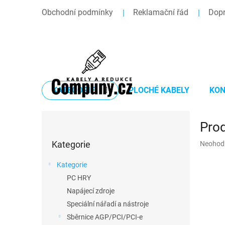
Přejít
Obchodní podmínky
Reklamační řád
Dopr
na
obsah
KATEGORIE
PLOCHÉ KABELY
KON
P
Prod
o
Přeskočit
s
Průměr
Kategorie
Neohod
kategorie
t
hodnoce
r
produkt
Kategorie
a
je
PC HRY
n
0,0
z
Napájecí zdroje
n
5
í
Speciální nářadí a nástroje
hvězdič
p
Sběrnice AGP/PCI/PCI-e