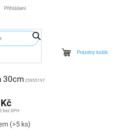
Přihlášení
NÁKUPNÍ
Prázdný košík
KOŠÍK
ka 30cm
25955197
 Kč
č bez DPH
dem
(>5 ks)