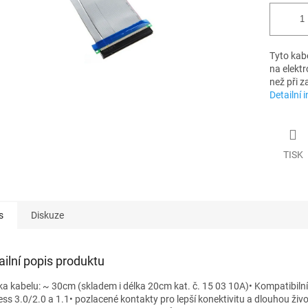
Tyto kabe
na elektr
než při z
Detailní 
TISK
s
Diskuze
ailní popis produktu
lka kabelu: ~ 30cm (skladem i délka 20cm kat. č. 15 03 10A)• Kompatibilní
ess 3.0/2.0 a 1.1• pozlacené kontakty pro lepší konektivitu a dlouhou živ