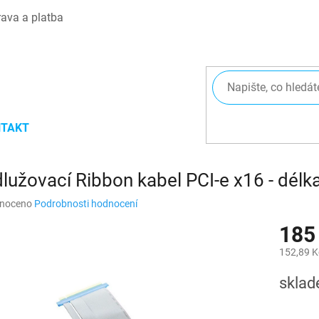
ava a platba
TAKT
lužovací Ribbon kabel PCI-e x16 - dél
né
noceno
Podrobnosti hodnocení
ní
185
u
152,89 K
Měrná
skla
cena:
ek.