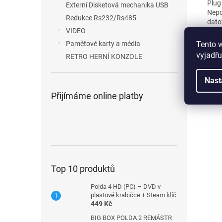
Plug
Externí Disketová mechanika USB
Nepo
Redukce Rs232/Rs485
dato
VIDEO
ve v
(vět
Tento 
Paměťové karty a média
... v
vyjadřu
RETRO HERNÍ KONZOLE
grafi
rest
stačí
Nast
Přijímáme online platby
Top 10 produktů
Polda 4 HD (PC) – DVD v
plastové krabičce + Steam klíč
449 Kč
BIG BOX POLDA 2 REMÁSTR