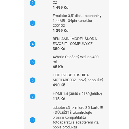
CZ
1 499 Kč
Emulátor 3,5" disk. mechaniky
1.44MB - 34pin konektor
200102
1 399 Kč
REKLAMNÍ MODEL ŠKODA
FAVORIT - COMPUNY.CZ
350 Kč
4World Stlačený vzduch 400
ml
65 Kč
HDD 320GB TOSHIBA
MQ01ABD032 - nový, nepoužitý
490 Kč
HDMI 1.4 (3840 x 2160@60hz)
115 Kč
adaptér xD -> micro SD kartu !!!
- DŮLEŽITÉ: zkontrolujte
prosím kompatibilitu
fotoaparátu s adaptérem viz.
popis produktu