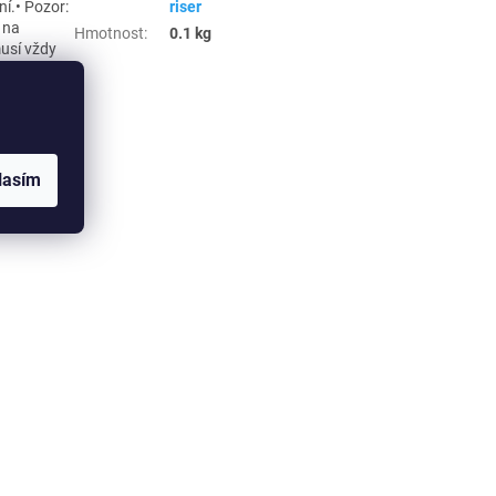
í.• Pozor:
riser
 na
Hmotnost
:
0.1 kg
usí vždy
kytuje.
ro OC 8GB
ladače do
ů,
esu pak už
lasím