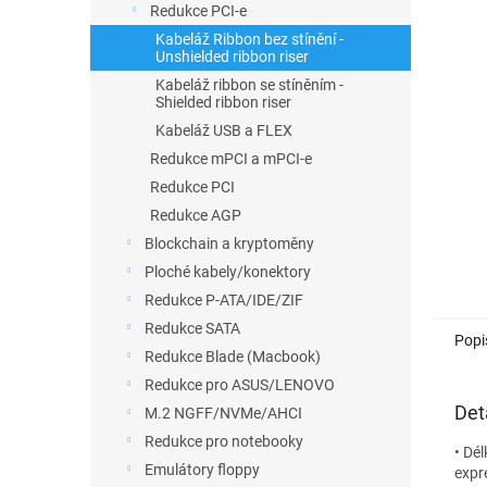
a
Redukce PCI-e
n
Kabeláž Ribbon bez stínění -
e
Unshielded ribbon riser
l
Kabeláž ribbon se stíněním -
Shielded ribbon riser
Kabeláž USB a FLEX
Redukce mPCI a mPCI-e
Redukce PCI
Redukce AGP
Blockchain a kryptoměny
Ploché kabely/konektory
Redukce P-ATA/IDE/ZIF
Redukce SATA
Popi
Redukce Blade (Macbook)
Redukce pro ASUS/LENOVO
Det
M.2 NGFF/NVMe/AHCI
Redukce pro notebooky
• Dé
Emulátory floppy
expr