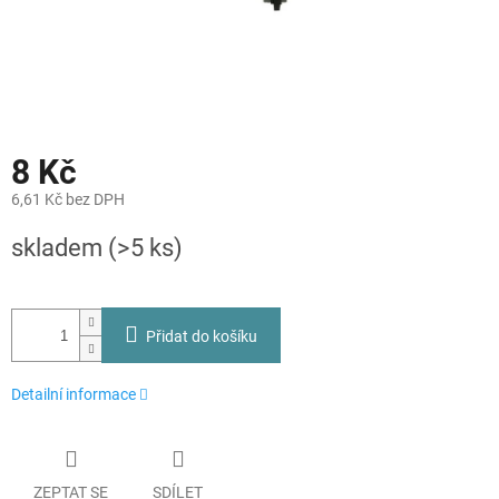
8 Kč
6,61 Kč bez DPH
Měrná
skladem
(>5 ks)
cena:
Přidat do košíku
Detailní informace
ZEPTAT SE
SDÍLET